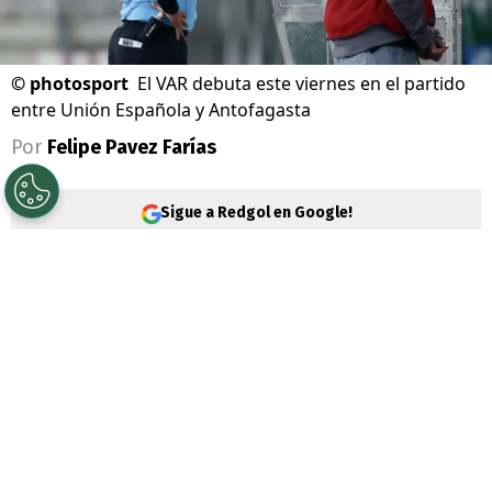
©
photosport
El VAR debuta este viernes en el partido
entre Unión Española y Antofagasta
Por
Felipe Pavez Farías
Sigue a Redgol en Google!
La
Primera B
enfrenta un importante
cambio en plena definición del torneo
2026. Es que la Liga de Ascenso Caixun
ahora suma un importante refuerzo: el
Video Assistant Referee.