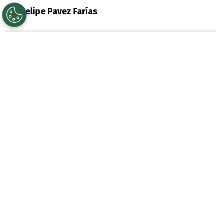
Por
Felipe Pavez Farías
Sigue a Redgol en Google!
Universidad de Chile
renueva las energías
para este segundo semestre. Con
Fernando Gago
ya acumula una
importante racha de victorias y sigue con
la fe intacta para un histórico remontazo
en la
Liga de Primera
.
Más allá de las polémicas fuera de la
cancha a nivel dirigencia, la U elevó su