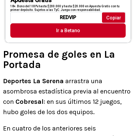
Promesa de goles en La
Portada
Deportes La Serena
arrastra una
asombrosa estadística previa al encuentro
con
Cobresal
: en sus últimos 12 juegos,
hubo goles de los dos equipos.
En cuatro de los anteriores seis