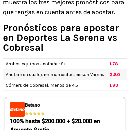
muestra los tres mejores pronósticos para
que tengas en cuenta antes de apostar.
Pronósticos para apostar
en Deportes La Serena vs
Cobresal
Ambos equipos anotarán: Si
1.78
Anotará en cualquier momento: Jeisson Vargas
3.80
Córners de Cobresal: Menos de 4.5
1.93