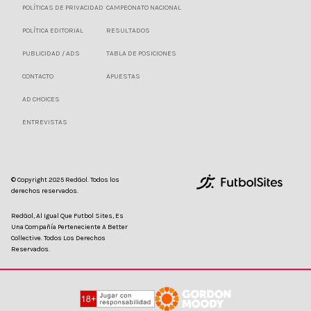
POLÍTICAS DE PRIVACIDAD
CAMPEONATO NACIONAL
POLÍTICA EDITORIAL
RESULTADOS
PUBLICIDAD / ADS
TABLA DE POSICIONES
CONTACTO
APUESTAS
AD CHOICES
ENTREVISTAS
© Copyright 2025 RedGol. Todos los
derechos reservados.
RedGol, Al Igual Que Futbol Sites, Es
Una Compañía Perteneciente A Better
Collective. Todos Los Derechos
Reservados.