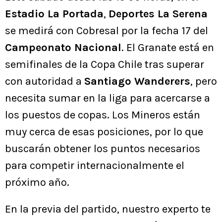
Estadio La Portada
,
Deportes La Serena
se medirá con Cobresal por la fecha 17 del
Campeonato Nacional
. El Granate está en
semifinales de la Copa Chile tras superar
con autoridad a
Santiago Wanderers
, pero
necesita sumar en la liga para acercarse a
los puestos de copas. Los Mineros están
muy cerca de esas posiciones, por lo que
buscarán obtener los puntos necesarios
para competir internacionalmente el
próximo año.
En la previa del partido, nuestro experto te