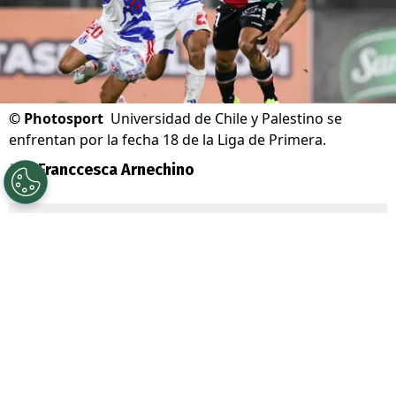
©
Photosport
Universidad de Chile y Palestino se
enfrentan por la fecha 18 de la Liga de Primera.
Por
Franccesca Arnechino
Sigue a Redgol en Google!
Universidad de Chile
junto a su
mainsponsor
Jugabet
, enfrenta a
Palestino
por la Fecha 18 de la Liga de
Primera, dos equipos que atraviesan un