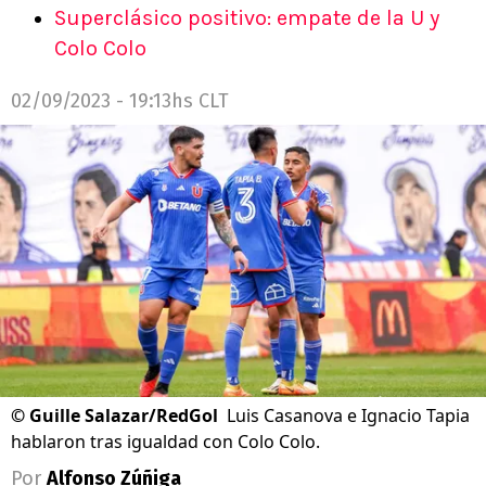
Superclásico positivo: empate de la U y
Colo Colo
02/09/2023 - 19:13hs CLT
©
Guille Salazar/RedGol
Luis Casanova e Ignacio Tapia
hablaron tras igualdad con Colo Colo.
Por
Alfonso Zúñiga