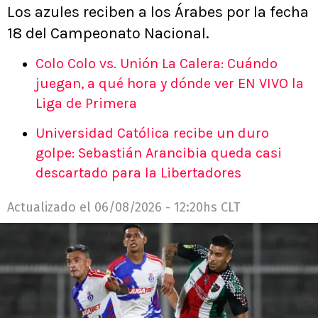
Los azules reciben a los Árabes por la fecha
18 del Campeonato Nacional.
Colo Colo vs. Unión La Calera: Cuándo
juegan, a qué hora y dónde ver EN VIVO la
Liga de Primera
Universidad Católica recibe un duro
golpe: Sebastián Arancibia queda casi
descartado para la Libertadores
Actualizado el
06/08/2026 - 12:20hs CLT