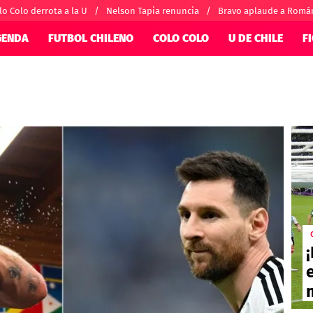
lo Colo derrota a la U
Nelson Tapia renuncia
Bravo aplaude a Romá
GENDA
FUTBOL CHILENO
COLO COLO
U DE CHILE
F
SUDAMÉRICA
EUROPA
nternacional
Copa Libertadores
Champions Le
orio
Copa Sudamericana
Europa League
ánchez
Fútbol Argentino
Conference Lea
alacios
Fútbol Brasileño
Ligue 1
 por el mundo
Premier League
Serie A
La Liga
Bundesliga