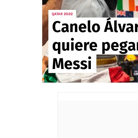
APUESTAS
QATAR 2022
Canelo Álvar
Noticias
Guías
quiere pegar
Códigos
Pronósticos
Messi
Apuesta del día