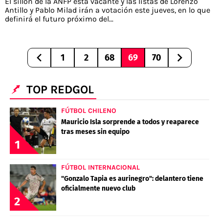
El sillón de la ANFP está vacante y las listas de Lorenzo
Antillo y Pablo Milad irán a votación este jueves, en lo que
definirá el futuro próximo del...
1
2
68
69
70
TOP REDGOL
FÚTBOL CHILENO
Mauricio Isla sorprende a todos y reaparece
tras meses sin equipo
1
FÚTBOL INTERNACIONAL
"Gonzalo Tapia es aurinegro": delantero tiene
oficialmente nuevo club
2