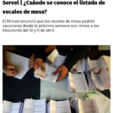
Servel | ¿Cuándo se conoce el listado de
PALESTINO
GUÍAS
FÚTBOL INTERNACIONAL
CHILENOS EN EL EXTERIOR
vocales de mesa?
UNION ESPAÑOLA
CÓDIGOS
COPA LIBERTADORES
El Minsal anunció que los vocales de mesa podrán
MERCADO DE FICHAJES
CHILENOS POR EL MUNDO
vacunarse desde la próxima semana con miras a las
CAMPEONATO NACIONAL
PRONÓSTICOS
Elecciones del 10 y 11 de abril.
COPA SUDAMERICANA
TENIS
ALEXIS SANCHEZ
APUESTA DEL DÍA
PREMIER LEAGUE
ELIMINATORIAS CONMEBOL
DARIO OSORIO
CHAMPIONS LEAGUE
FEMENINO
DAMIAN PIZARRO
EUROPA LEAGUE
SERIE A
LA LIGA
QUIENES SOMOS
SELECCIÓN CHILENA
STAFF
COLO COLO
TÉRMINOS Y CONDICIONES
UNIVERSIDAD DE CHILE
AGENDA
UNIVERSIDAD CATÓLICA