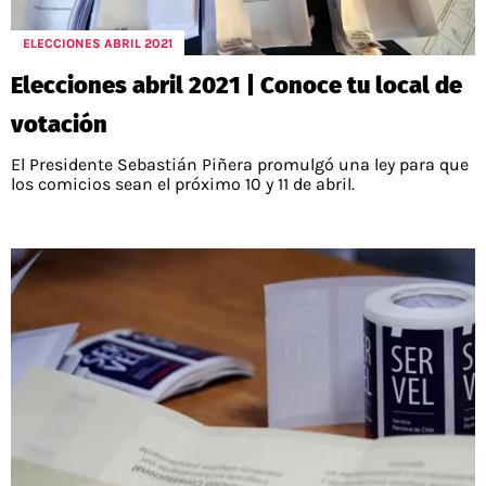
POLÍTICAS DE PRIVACIDAD
CAMPEONATO NACIONAL
POLÍTICA EDITORIAL
RESULTADOS
ELECCIONES ABRIL 2021
PUBLICIDAD / ADS
TABLA DE POSICIONES
Elecciones abril 2021 | Conoce tu local de
CONTACTO
APUESTAS
votación
AD CHOICES
ENTREVISTAS
El Presidente Sebastián Piñera promulgó una ley para que
los comicios sean el próximo 10 y 11 de abril.
Términos y Condiciones
Políticas de Privacidad
Ad Choices
RedGol, al igual que Futbol Sites, es una
compañía perteneciente a Better Collective.
Todos los derechos reservados