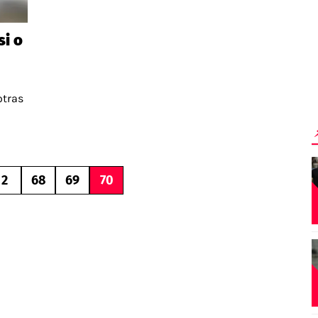
si o
otras
2
68
69
70