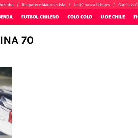
Vozinha
Reaparece Mauricio Isla
La UC busca fichajes
García vs C
GENDA
FUTBOL CHILENO
COLO COLO
U DE CHILE
F
INA 70
SUDAMÉRICA
EUROPA
nternacional
Copa Libertadores
Champions Le
orio
Copa Sudamericana
Europa League
ánchez
Fútbol Argentino
Conference Lea
alacios
Fútbol Brasileño
Ligue 1
 por el mundo
Premier League
Serie A
La Liga
Bundesliga