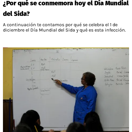
¿Por qué se conmemora hoy el Día Mundial
PALESTINO
GUÍAS
FÚTBOL INTERNACIONAL
CHILENOS EN EL EXTERIOR
del Sida?
UNION ESPAÑOLA
CÓDIGOS
COPA LIBERTADORES
A continuación te contamos por qué se celebra el 1 de
MERCADO DE FICHAJES
CHILENOS POR EL MUNDO
diciembre el Día Mundial del Sida y qué es esta infección.
CAMPEONATO NACIONAL
PRONÓSTICOS
COPA SUDAMERICANA
TENIS
ALEXIS SANCHEZ
APUESTA DEL DÍA
PREMIER LEAGUE
ELIMINATORIAS CONMEBOL
DARIO OSORIO
CHAMPIONS LEAGUE
FEMENINO
DAMIAN PIZARRO
EUROPA LEAGUE
SERIE A
LA LIGA
QUIENES SOMOS
SELECCIÓN CHILENA
STAFF
COLO COLO
TÉRMINOS Y CONDICIONES
UNIVERSIDAD DE CHILE
AGENDA
UNIVERSIDAD CATÓLICA