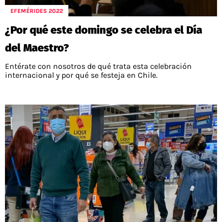
POLÍTICAS DE PRIVACIDAD
CAMPEONATO NACIONAL
EFEMÉRIDES 2022
POLÍTICA EDITORIAL
RESULTADOS
¿Por qué este domingo se celebra el Día
PUBLICIDAD / ADS
TABLA DE POSICIONES
CONTACTO
APUESTAS
del Maestro?
AD CHOICES
Entérate con nosotros de qué trata esta celebración
ENTREVISTAS
internacional y por qué se festeja en Chile.
Términos y Condiciones
Políticas de Privacidad
Ad Choices
RedGol, al igual que Futbol Sites, es una
compañía perteneciente a Better Collective.
Todos los derechos reservados