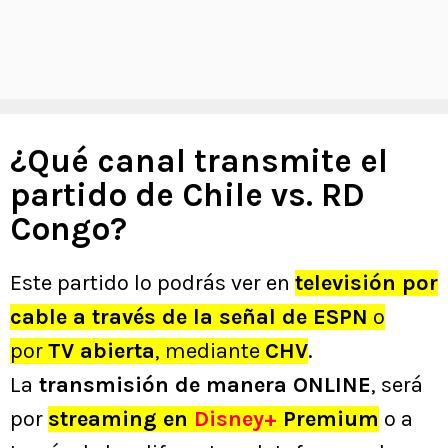
¿Qué canal transmite el
partido de Chile vs. RD
Congo?
Este partido lo podrás ver en
televisión por
cable a través de la señal de ESPN
o
por
TV abierta
, mediante
CHV
.
La
transmisión de manera ONLINE
, será
por
streaming en
Disney+
Premium
o a