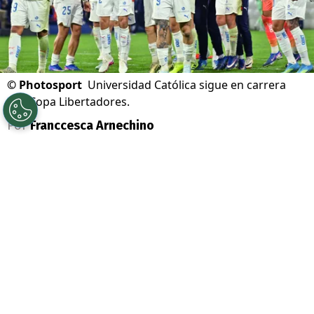
©
Photosport
Universidad Católica sigue en carrera
por Copa Libertadores.
Por
Franccesca Arnechino
Sigue a Redgol en Google!
Universidad Católica
tiene rival para los
octavos de final de la
Copa Libertadores
.
Los Cruzados enfrentarán a
Estudiantes
de La Plata
, en el primer partido de una