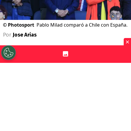
©
Photosport
Pablo Milad comparó a Chile con España.
Por
Jose Arias
×
Sigue a Redgol en Google!
Sí, todo muy lindo en el
Mundial 2026
,
pero muchos queremos ver de vuelta a la
Selección Chilena
en una Copa del Mundo.
Este desafío es el que se requiere para
2030, aunque hay voces que dicen que
La
Roja
podría clasificar por oficio, si son 64