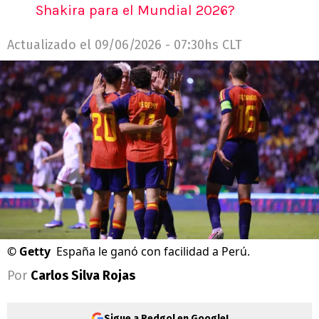
Shakira para el Mundial 2026?
Actualizado el
09/06/2026 - 07:30hs CLT
©
Getty
España le ganó con facilidad a Perú.
Por
Carlos Silva Rojas
Sigue a Redgol en Google!