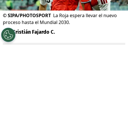
©
SIPA/PHOTOSPORT
La Roja espera llevar el nuevo
proceso hasta el Mundial 2030.
Por
Cristián Fajardo C.
Sigue a Redgol en Google!
La
selección chilena
se aproxima a iniciar
un nuevo proceso, la que tiene en mira la
Copa América 2028 y el
Mundial 2030
que
se jugará en España, Portugal y Marruecos.
Todavía sin un técnico oficial, por ahora
entregaron un importante detalle para los