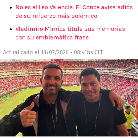
No es el Leo Valencia: El Conce avisa adiós
de su refuerzo más polémico
Vladimiro Mimica titula sus memorias
con su emblemática frase
Actualizado el
13/07/2026 - 08:41hs CLT