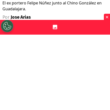
El ex portero Felipe Núñez junto al Chino González en
Guadalajara.
×
Por
Jose Arias
Sigue a Redgol en Google!
Nació en Venezuela, tuvo una larga
trayectoria en Palestino y luego se dedicó a
la dirección técnica. El ex portero Felipe
Núñez parece fuera de los radares chilenos
tras su salida de la banca de Deportes
Santa Cruz. Pero, esto no quiere decir que
no esté ligado al fútbol.