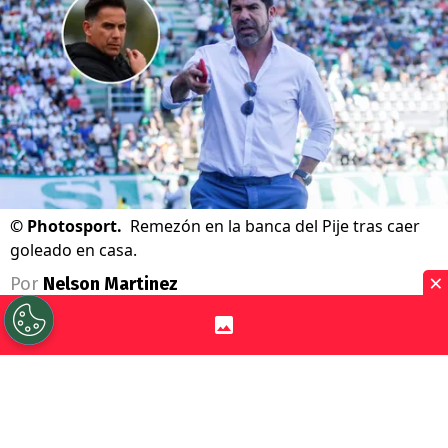
©
Photosport.
Remezón en la banca del Pije tras caer
goleado en casa.
×
Por
Nelson Martinez
Sigue a Redgol en Google!
Deportes Temuco
cayó 4-1 en casa
ante