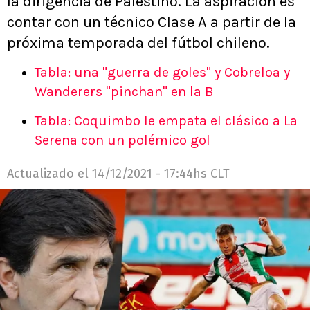
la dirigencia de Palestino. La aspiración es
contar con un técnico Clase A a partir de la
próxima temporada del fútbol chileno.
Tabla: una "guerra de goles" y Cobreloa y
Wanderers "pinchan" en la B
Tabla: Coquimbo le empata el clásico a La
Serena con un polémico gol
Actualizado el
14/12/2021 - 17:44hs CLT