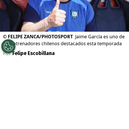
©
FELIPE ZANCA/PHOTOSPORT
Jaime García es uno de
los entrenadores chilenos destacados esta temporada
Por
Felipe Escobillana
Sigue a Redgol en Google!
Un escenario que no se vivía hace mucho
tiempo esta temporada está cerca de
ocurrir en el
fútbol chileno
, pues todo
apunta a que serán puros técnicos chilenos