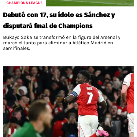
PALESTINO
CHAMPIONS LEAGUE
GUÍAS
FÚTBOL INTERNACIONAL
CHILENOS EN EL EXTERIOR
Debutó con 17, su ídolo es Sánchez y
UNION ESPAÑOLA
CÓDIGOS
COPA LIBERTADORES
disputará final de Champions
MERCADO DE FICHAJES
CHILENOS POR EL MUNDO
CAMPEONATO NACIONAL
PRONÓSTICOS
Bukayo Saka se transformó en la figura del Arsenal y
COPA SUDAMERICANA
TENIS
ALEXIS SANCHEZ
marcó el tanto para eliminar a Atlético Madrid en
semifinales.
APUESTA DEL DÍA
PREMIER LEAGUE
ELIMINATORIAS CONMEBOL
DARIO OSORIO
CHAMPIONS LEAGUE
FEMENINO
DAMIAN PIZARRO
EUROPA LEAGUE
SERIE A
LA LIGA
QUIENES SOMOS
SELECCIÓN CHILENA
STAFF
COLO COLO
TÉRMINOS Y CONDICIONES
UNIVERSIDAD DE CHILE
AGENDA
UNIVERSIDAD CATÓLICA