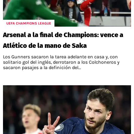
POLÍTICAS DE PRIVACIDAD
CAMPEONATO NACIONAL
POLÍTICA EDITORIAL
RESULTADOS
PUBLICIDAD / ADS
TABLA DE POSICIONES
UEFA CHAMPIONS LEAGUE
CONTACTO
APUESTAS
Arsenal a la final de Champions: vence a
AD CHOICES
ENTREVISTAS
Atlético de la mano de Saka
Los Gunners sacaron la tarea adelante en casa y, con
solitario gol del inglés, derrotaron a los Colchoneros y
sacaron pasajes a la definición del...
Términos y Condiciones
Políticas de Privacidad
Ad Choices
RedGol, al igual que Futbol Sites, es una
compañía perteneciente a Better Collective.
Todos los derechos reservados