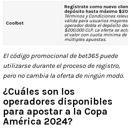
Regístrate como nuevo cliente
depósito hasta máximo $200
Términos y Condiciones releva
válida para usuarios mayores de
Coolbet
operador dobla el depósito des
$200.000 CLP. La oferta se activ
el valor con cuota mínima de 1
múltiples apuestas.
El código promocional de bet365 puede
utilizarse durante el proceso de registro,
pero no cambia la oferta de ningún modo.
¿Cuáles son los
operadores disponibles
para apostar a la Copa
América 2024?