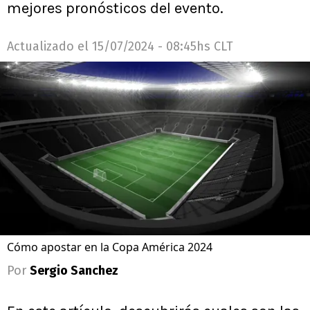
mejores pronósticos del evento.
Actualizado el
15/07/2024 - 08:45hs CLT
Cómo apostar en la Copa América 2024
Por
Sergio Sanchez