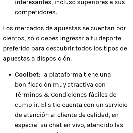
interesantes, incluso superiores a sus
competidores.
Los mercados de apuestas se cuentan por
cientos, sólo debes ingresar a tu deporte
preferido para descubrir todos los tipos de
apuestas a disposición.
Coolbet:
la plataforma tiene una
bonificación muy atractiva con
Términos & Condiciones fáciles de
cumplir. El sitio cuenta con un servicio
de atención al cliente de calidad, en
especial su chat en vivo, atendido las