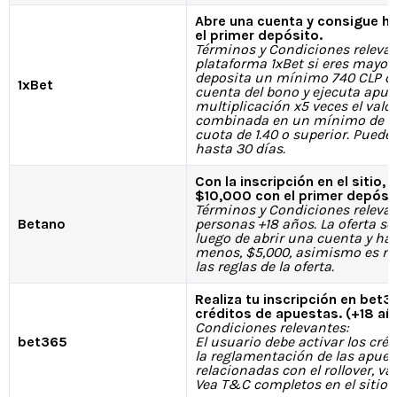
Abre una cuenta y consigue h
el primer depósito.
Términos y Condiciones relevan
plataforma 1xBet si eres mayor 
deposita un mínimo 740 CLP o 
1xBet
cuenta del bono y ejecuta apue
multiplicación x5 veces el valo
combinada en un mínimo de 3
cuota de 1.40 o superior. Puede
hasta 30 días.
Con la inscripción en el sitio,
$10,000 con el primer depósit
Términos y Condiciones releva
Betano
personas +18 años. La oferta se
luego de abrir una cuenta y hac
menos, $5,000, asimismo es ne
las reglas de la oferta.
Realiza tu inscripción en bet
créditos de apuestas. (+18 añ
Condiciones relevantes:
bet365
El usuario debe activar los cr
la reglamentación de las apues
relacionadas con el rollover, val
Vea T&C completos en el sitio o