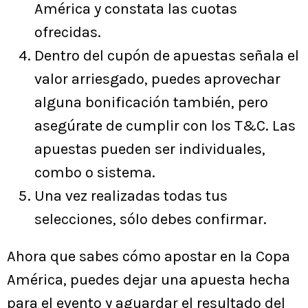
América y constata las cuotas
ofrecidas.
Dentro del cupón de apuestas señala el
valor arriesgado, puedes aprovechar
alguna bonificación también, pero
asegúrate de cumplir con los T&C. Las
apuestas pueden ser individuales,
combo o sistema.
Una vez realizadas todas tus
selecciones, sólo debes confirmar.
Ahora que sabes cómo apostar en la Copa
América, puedes dejar una apuesta hecha
para el evento y aguardar el resultado del