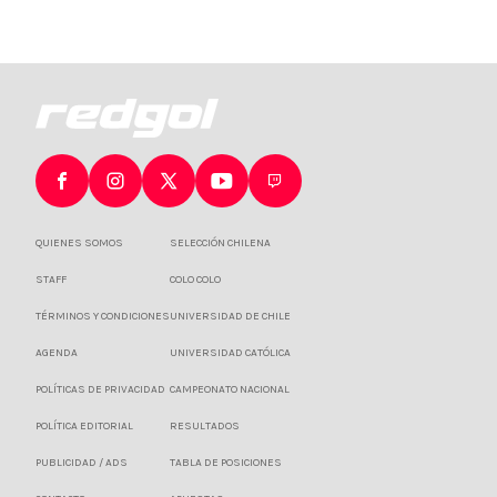
QUIENES SOMOS
SELECCIÓN CHILENA
STAFF
COLO COLO
TÉRMINOS Y CONDICIONES
UNIVERSIDAD DE CHILE
AGENDA
UNIVERSIDAD CATÓLICA
POLÍTICAS DE PRIVACIDAD
CAMPEONATO NACIONAL
POLÍTICA EDITORIAL
RESULTADOS
PUBLICIDAD / ADS
TABLA DE POSICIONES