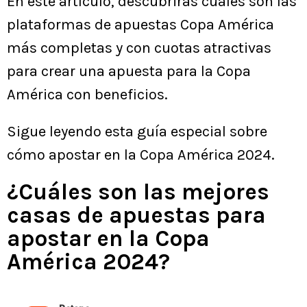
En este artículo, descubrirás cuales son las
plataformas de apuestas Copa América
más completas y con cuotas atractivas
para crear una apuesta para la Copa
América con beneficios.
Sigue leyendo esta guía especial sobre
cómo apostar en la Copa América 2024.
¿Cuáles son las mejores
casas de apuestas para
apostar en la Copa
América 2024?