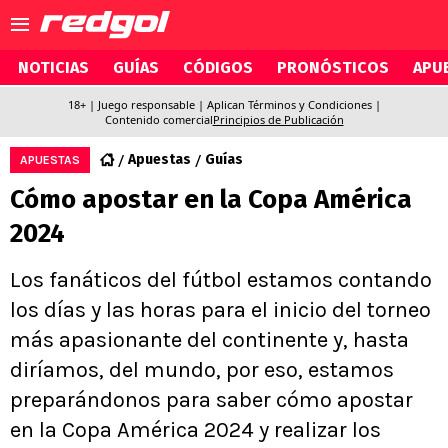
NOTICIAS
GUÍAS
CÓDIGOS
PRONÓSTICOS
APUE
18+ | Juego responsable | Aplican Términos y Condiciones |
Contenido comercial
Principios de Publicación
Apuestas
Guías
APUESTAS
Cómo apostar en la Copa América
2024
Los fanáticos del fútbol estamos contando
los días y las horas para el inicio del torneo
más apasionante del continente y, hasta
diríamos, del mundo, por eso, estamos
preparándonos para saber cómo apostar
en la Copa América 2024 y realizar los