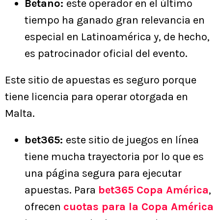
Betano:
este operador en el último
tiempo ha ganado gran relevancia en
especial en Latinoamérica y, de hecho,
es patrocinador oficial del evento.
Este sitio de apuestas es seguro porque
tiene licencia para operar otorgada en
Malta.
bet365:
este sitio de juegos en línea
tiene mucha trayectoria por lo que es
una página segura para ejecutar
apuestas. Para
bet365 Copa América
,
ofrecen
cuotas para la Copa América