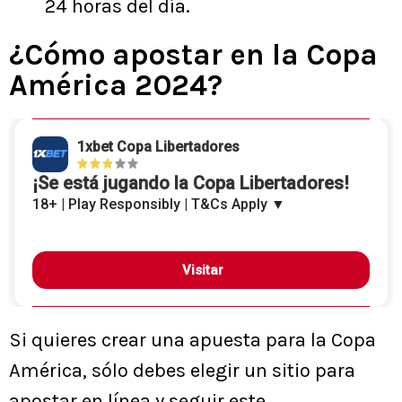
24 horas del día.
¿Cómo apostar en la Copa
América 2024?
Si quieres crear una apuesta para la Copa
América, sólo debes elegir un sitio para
apostar en línea y seguir este