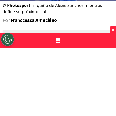
©
Photosport
El guiño de Alexis Sánchez mientras
define su próximo club.
Por
Franccesca Arnechino
×
Sigue a Redgol en Google!
Alexis Sánchez
volvió a despertar la
nostalgia de sus seguidores con una
publicación desde
Londres
, ciudad que
guarda uno de los capítulos más
importantes de su carrera.
El delantero chileno se encuentra
disfrutando de unos días junto a su familia