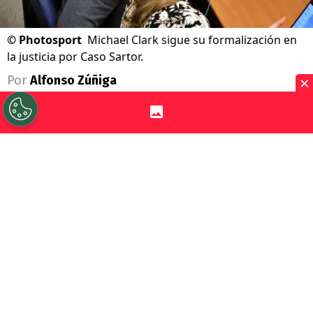
©
Photosport
Michael Clark sigue su formalización en
la justicia por Caso Sartor.
×
Por
Alfonso Zúñiga
Sigue a Redgol en Google!
Luego del sexto día de formalizaciones en
el marco del Caso Sartor, el ex presidente
de Azul Azul,
Michael Clark
, sacó la voz a
las afueras del Centro de Justicia donde
puso fecha para hacer sus descargos sobre
los delitos que se le imputan.