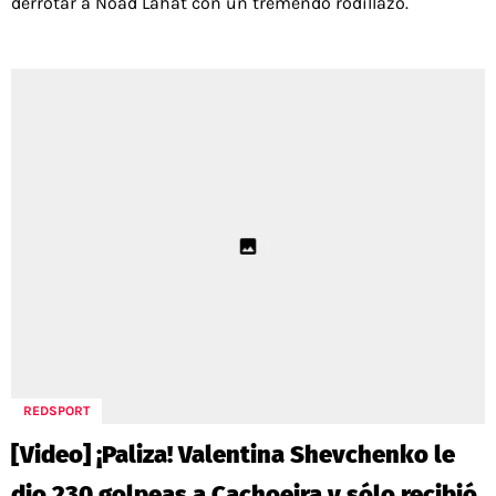
derrotar a Noad Lahat con un tremendo rodillazo.
REDSPORT
[Video] ¡Paliza! Valentina Shevchenko le
dio 230 golpeas a Cachoeira y sólo recibió