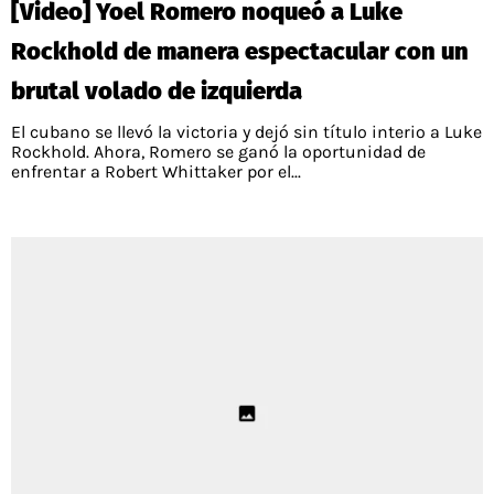
[Video] Yoel Romero noqueó a Luke
PALESTINO
GUÍAS
FÚTBOL INTERNACIONAL
CHILENOS EN EL EXTERIOR
Rockhold de manera espectacular con un
UNION ESPAÑOLA
CÓDIGOS
COPA LIBERTADORES
brutal volado de izquierda
MERCADO DE FICHAJES
CHILENOS POR EL MUNDO
CAMPEONATO NACIONAL
PRONÓSTICOS
El cubano se llevó la victoria y dejó sin título interio a Luke
COPA SUDAMERICANA
TENIS
ALEXIS SANCHEZ
Rockhold. Ahora, Romero se ganó la oportunidad de
enfrentar a Robert Whittaker por el...
APUESTA DEL DÍA
PREMIER LEAGUE
ELIMINATORIAS CONMEBOL
DARIO OSORIO
CHAMPIONS LEAGUE
FEMENINO
DAMIAN PIZARRO
EUROPA LEAGUE
SERIE A
LA LIGA
QUIENES SOMOS
SELECCIÓN CHILENA
STAFF
COLO COLO
TÉRMINOS Y CONDICIONES
UNIVERSIDAD DE CHILE
AGENDA
UNIVERSIDAD CATÓLICA