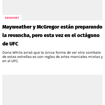
POLÍTICAS DE PRIVACIDAD
CAMPEONATO NACIONAL
POLÍTICA EDITORIAL
RESULTADOS
PUBLICIDAD / ADS
TABLA DE POSICIONES
REDSPORT
CONTACTO
APUESTAS
Mayweather y McGregor están preparando
AD CHOICES
ENTREVISTAS
la revancha, pero esta vez en el octágono
de UFC
Dana White avisó que la única forma de ver otro combate
Términos y Condiciones
Políticas de Privacidad
de estas estrellas es con reglas de artes marciales mixtas y
Ad Choices
en el UFC.
RedGol, al igual que Futbol Sites, es una
compañía perteneciente a Better Collective.
Todos los derechos reservados