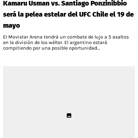
Kamaru Usman vs. Santiago Ponzinibbio
PALESTINO
GUÍAS
FÚTBOL INTERNACIONAL
CHILENOS EN EL EXTERIOR
será la pelea estelar del UFC Chile el 19 de
UNION ESPAÑOLA
CÓDIGOS
COPA LIBERTADORES
mayo
MERCADO DE FICHAJES
CHILENOS POR EL MUNDO
CAMPEONATO NACIONAL
PRONÓSTICOS
El Movistar Arena tendrá un combate de lujo a 5 asaltos
COPA SUDAMERICANA
TENIS
ALEXIS SANCHEZ
en la división de los wélter. El argentino estará
compitiendo por una posible oportunidad...
APUESTA DEL DÍA
PREMIER LEAGUE
ELIMINATORIAS CONMEBOL
DARIO OSORIO
CHAMPIONS LEAGUE
FEMENINO
DAMIAN PIZARRO
EUROPA LEAGUE
SERIE A
LA LIGA
QUIENES SOMOS
SELECCIÓN CHILENA
STAFF
COLO COLO
TÉRMINOS Y CONDICIONES
UNIVERSIDAD DE CHILE
AGENDA
UNIVERSIDAD CATÓLICA