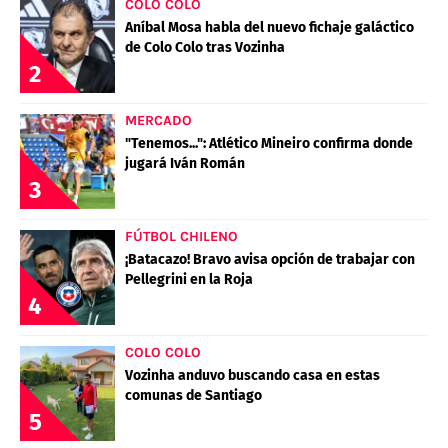
COLO COLO
Aníbal Mosa habla del nuevo fichaje galáctico
de Colo Colo tras Vozinha
2
MERCADO
"Tenemos...": Atlético Mineiro confirma donde
jugará Iván Román
3
FÚTBOL CHILENO
¡Batacazo! Bravo avisa opción de trabajar con
Pellegrini en la Roja
4
COLO COLO
Vozinha anduvo buscando casa en estas
comunas de Santiago
5