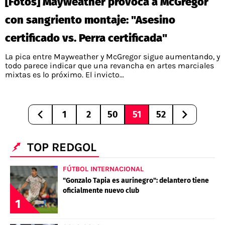
[Fotos] Mayweather provoca a McGregor
con sangriento montaje: "Asesino
certificado vs. Perra certificada"
La pica entre Mayweather y McGregor sigue aumentando, y
todo parece indicar que una revancha en artes marciales
mixtas es lo próximo. El invicto...
1
2
50
51
52
TOP REDGOL
FÚTBOL INTERNACIONAL
"Gonzalo Tapia es aurinegro": delantero tiene
oficialmente nuevo club
1