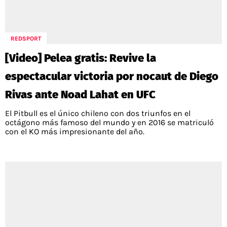
POLÍTICAS DE PRIVACIDAD
CAMPEONATO NACIONAL
POLÍTICA EDITORIAL
RESULTADOS
PUBLICIDAD / ADS
TABLA DE POSICIONES
REDSPORT
CONTACTO
APUESTAS
[Video] Pelea gratis: Revive la
AD CHOICES
ENTREVISTAS
espectacular victoria por nocaut de Diego
Rivas ante Noad Lahat en UFC
El Pitbull es el único chileno con dos triunfos en el
Términos y Condiciones
Políticas de Privacidad
octágono más famoso del mundo y en 2016 se matriculó
Ad Choices
con el KO más impresionante del año.
RedGol, al igual que Futbol Sites, es una
compañía perteneciente a Better Collective.
Todos los derechos reservados