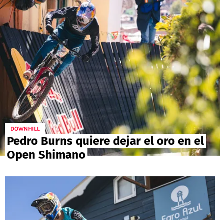
POLÍTICAS DE PRIVACIDAD
CAMPEONATO NACIONAL
POLÍTICA EDITORIAL
RESULTADOS
PUBLICIDAD / ADS
TABLA DE POSICIONES
CONTACTO
APUESTAS
AD CHOICES
ENTREVISTAS
Términos y Condiciones
Políticas de Privacidad
Ad Choices
DOWNHILL
Pedro Burns quiere dejar el oro en el
Open Shimano
RedGol, al igual que Futbol Sites, es una
compañía perteneciente a Better Collective.
Todos los derechos reservados