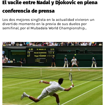
El vacile entre Nadal y Djokovic en plena
PALESTINO
GUÍAS
FÚTBOL INTERNACIONAL
CHILENOS EN EL EXTERIOR
conferencia de prensa
UNION ESPAÑOLA
CÓDIGOS
COPA LIBERTADORES
Los dos mejores singlista en la actualidad vivieron un
MERCADO DE FICHAJES
CHILENOS POR EL MUNDO
divertido momento en la previa de sus duelos por
CAMPEONATO NACIONAL
PRONÓSTICOS
semifinal, por el Mubadala World Championship...
COPA SUDAMERICANA
TENIS
ALEXIS SANCHEZ
APUESTA DEL DÍA
PREMIER LEAGUE
ELIMINATORIAS CONMEBOL
DARIO OSORIO
CHAMPIONS LEAGUE
FEMENINO
DAMIAN PIZARRO
EUROPA LEAGUE
SERIE A
LA LIGA
QUIENES SOMOS
SELECCIÓN CHILENA
STAFF
COLO COLO
TÉRMINOS Y CONDICIONES
UNIVERSIDAD DE CHILE
AGENDA
UNIVERSIDAD CATÓLICA