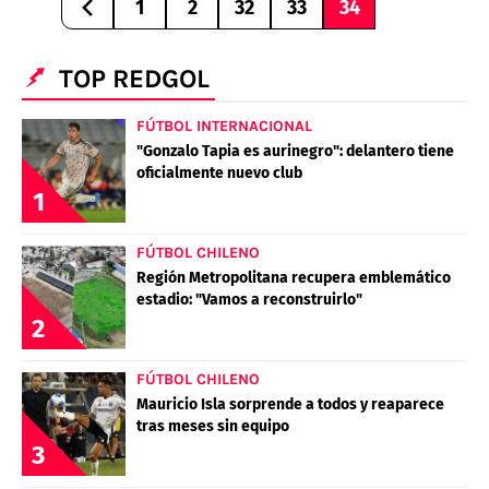
1
2
32
33
34
TOP REDGOL
FÚTBOL INTERNACIONAL
"Gonzalo Tapia es aurinegro": delantero tiene
oficialmente nuevo club
1
FÚTBOL CHILENO
Región Metropolitana recupera emblemático
estadio: "Vamos a reconstruirlo"
2
FÚTBOL CHILENO
Mauricio Isla sorprende a todos y reaparece
tras meses sin equipo
3