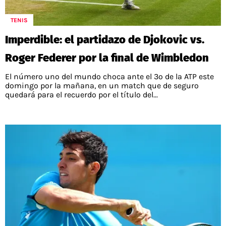
POLÍTICAS DE PRIVACIDAD
CAMPEONATO NACIONAL
POLÍTICA EDITORIAL
RESULTADOS
TENIS
PUBLICIDAD / ADS
TABLA DE POSICIONES
Imperdible: el partidazo de Djokovic vs.
CONTACTO
APUESTAS
Roger Federer por la final de Wimbledon
AD CHOICES
ENTREVISTAS
El número uno del mundo choca ante el 3º de la ATP este
domingo por la mañana, en un match que de seguro
quedará para el recuerdo por el título del...
Términos y Condiciones
Políticas de Privacidad
Ad Choices
RedGol, al igual que Futbol Sites, es una
compañía perteneciente a Better Collective.
Todos los derechos reservados