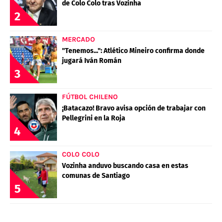
de Colo Colo tras Vozinha
2
MERCADO
"Tenemos...": Atlético Mineiro confirma donde
jugará Iván Román
3
FÚTBOL CHILENO
¡Batacazo! Bravo avisa opción de trabajar con
Pellegrini en la Roja
4
COLO COLO
Vozinha anduvo buscando casa en estas
comunas de Santiago
5