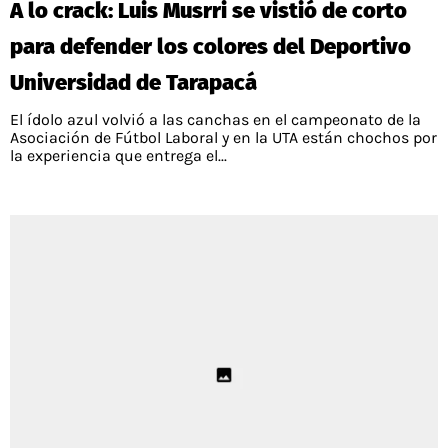
A lo crack: Luis Musrri se vistió de corto
PALESTINO
GUÍAS
FÚTBOL INTERNACIONAL
CHILENOS EN EL EXTERIOR
para defender los colores del Deportivo
UNION ESPAÑOLA
CÓDIGOS
COPA LIBERTADORES
Universidad de Tarapacá
MERCADO DE FICHAJES
CHILENOS POR EL MUNDO
CAMPEONATO NACIONAL
PRONÓSTICOS
El ídolo azul volvió a las canchas en el campeonato de la
COPA SUDAMERICANA
TENIS
ALEXIS SANCHEZ
Asociación de Fútbol Laboral y en la UTA están chochos por
la experiencia que entrega el...
APUESTA DEL DÍA
PREMIER LEAGUE
ELIMINATORIAS CONMEBOL
DARIO OSORIO
CHAMPIONS LEAGUE
FEMENINO
DAMIAN PIZARRO
EUROPA LEAGUE
SERIE A
LA LIGA
QUIENES SOMOS
SELECCIÓN CHILENA
STAFF
COLO COLO
TÉRMINOS Y CONDICIONES
UNIVERSIDAD DE CHILE
AGENDA
UNIVERSIDAD CATÓLICA