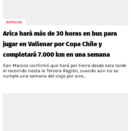
POLÍTICAS DE PRIVACIDAD
CAMPEONATO NACIONAL
POLÍTICA EDITORIAL
RESULTADOS
PUBLICIDAD / ADS
TABLA DE POSICIONES
NOTICIAS
CONTACTO
APUESTAS
Arica hará más de 30 horas en bus para
AD CHOICES
ENTREVISTAS
jugar en Vallenar por Copa Chile y
completará 7.000 km en una semana
San Marcos confirmó que hará por tierra desde esta tarde
Términos y Condiciones
Políticas de Privacidad
el recorrido hasta la Tercera Región, cuando aún no se
Ad Choices
cumple una semana del viaje por aire...
RedGol, al igual que Futbol Sites, es una
compañía perteneciente a Better Collective.
Todos los derechos reservados