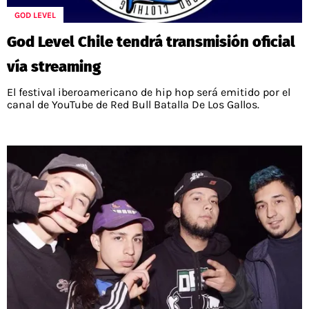
POLÍTICAS DE PRIVACIDAD
CAMPEONATO NACIONAL
GOD LEVEL
POLÍTICA EDITORIAL
RESULTADOS
God Level Chile tendrá transmisión oficial
PUBLICIDAD / ADS
TABLA DE POSICIONES
CONTACTO
APUESTAS
vía streaming
AD CHOICES
El festival iberoamericano de hip hop será emitido por el
ENTREVISTAS
canal de YouTube de Red Bull Batalla De Los Gallos.
Términos y Condiciones
Políticas de Privacidad
Ad Choices
RedGol, al igual que Futbol Sites, es una
compañía perteneciente a Better Collective.
Todos los derechos reservados