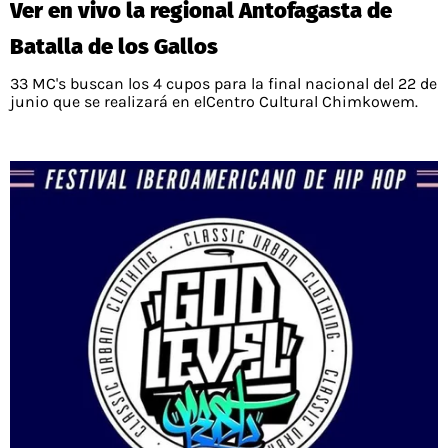
Ver en vivo la regional Antofagasta de
PALESTINO
GUÍAS
FÚTBOL INTERNACIONAL
CHILENOS EN EL EXTERIOR
Batalla de los Gallos
UNION ESPAÑOLA
CÓDIGOS
COPA LIBERTADORES
33 MC's buscan los 4 cupos para la final nacional del 22 de
MERCADO DE FICHAJES
CHILENOS POR EL MUNDO
junio que se realizará en elCentro Cultural Chimkowem.
CAMPEONATO NACIONAL
PRONÓSTICOS
COPA SUDAMERICANA
TENIS
ALEXIS SANCHEZ
APUESTA DEL DÍA
PREMIER LEAGUE
ELIMINATORIAS CONMEBOL
DARIO OSORIO
CHAMPIONS LEAGUE
FEMENINO
DAMIAN PIZARRO
EUROPA LEAGUE
SERIE A
LA LIGA
QUIENES SOMOS
SELECCIÓN CHILENA
STAFF
COLO COLO
TÉRMINOS Y CONDICIONES
UNIVERSIDAD DE CHILE
AGENDA
UNIVERSIDAD CATÓLICA