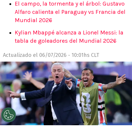
El campo, la tormenta y el árbol: Gustavo
Alfaro calienta el Paraguay vs Francia del
Mundial 2026
Kylian Mbappé alcanza a Lionel Messi: la
tabla de goleadores del Mundial 2026
Actualizado el
06/07/2026 - 10:01hs CLT