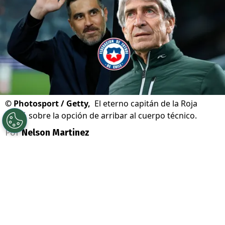
©
Photosport / Getty,
El eterno capitán de la Roja
habló sobre la opción de arribar al cuerpo técnico.
Por
Nelson Martinez
Sigue a Redgol en Google!
Claudio Bravo
sigue de cerca el futuro de
la
selección chilena
, donde el eterno