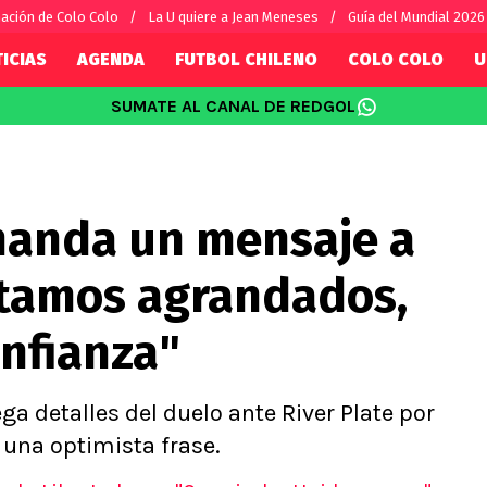
ación de Colo Colo
La U quiere a Jean Meneses
Guía del Mundial 2026
ICIAS
AGENDA
FUTBOL CHILENO
COLO COLO
U
SUMATE AL CANAL DE REDGOL
SUDAMÉRICA
EUROPA
Internacional
Copa Libertadores
Champions L
sorio
Copa Sudamericana
Europa Leag
manda un mensaje a
Sánchez
Fútbol Argentino
Conference 
Palacios
Fútbol Brasileño
Ligue 1
Estamos agrandados,
s por el mundo
Premier Leag
Serie A
nfianza"
La Liga
Bundesliga
ga detalles del duelo ante River Plate por
 una optimista frase.