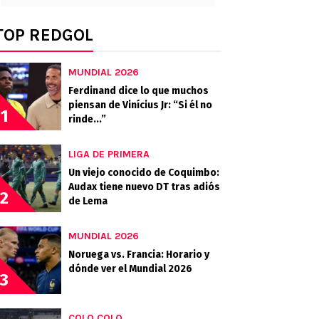
TOP REDGOL
MUNDIAL 2026
Ferdinand dice lo que muchos
piensan de Vinícius Jr: “Si él no
1
rinde...”
LIGA DE PRIMERA
Un viejo conocido de Coquimbo:
Audax tiene nuevo DT tras adiós
2
de Lema
MUNDIAL 2026
Noruega vs. Francia: Horario y
dónde ver el Mundial 2026
3
COLO COLO