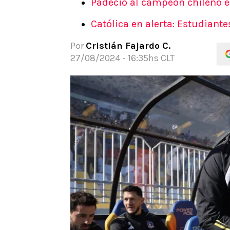
Padeció al campeón chileno en
APUESTAS
Católica en alerta: Estudiant
Noticias
Guías
Por
Cristián Fajardo C.
Códigos
27/08/2024 - 16:35hs CLT
Pronósticos
Apuesta del día
Apuestas Mundial 2026