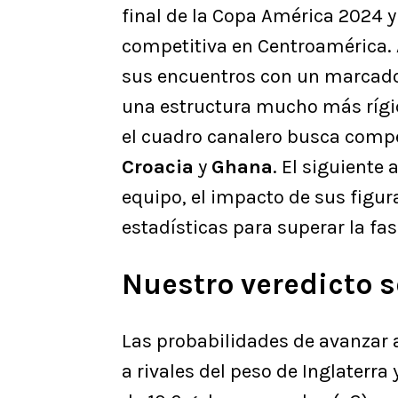
final de la Copa América 2024 
competitiva en Centroamérica. 
sus encuentros con un marcador 
una estructura mucho más rígid
el cuadro canalero busca compe
Croacia
y
Ghana
. El siguiente
equipo, el impacto de sus figu
estadísticas para superar la fa
Nuestro veredicto 
Las probabilidades de avanzar a
a rivales del peso de Inglaterra 