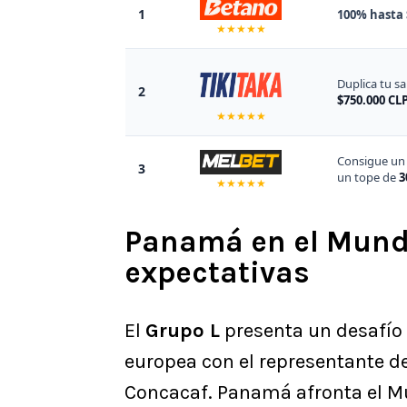
1
100% hasta 
★★★★★
Duplica tu sa
2
$750.000 CL
★★★★★
Consigue u
3
un tope de
3
★★★★★
Panamá en el Mund
expectativas
El
Grupo L
presenta un desafío 
europea con el representante de
Concacaf. Panamá afronta el Mu