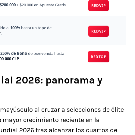
$200.000
+ $20.000 en Apuesta Gratis.
REDVIP
ldo al
100%
hasta un tope de
REDVIP
P
.
n
250% de Bono
de bienvenida hasta
REDTOP
00.000 CLP
.
ial 2026: panorama y
mayúsculo al cruzar a selecciones de élite
 mayor crecimiento reciente en la
ndial 2026 tras alcanzar los cuartos de