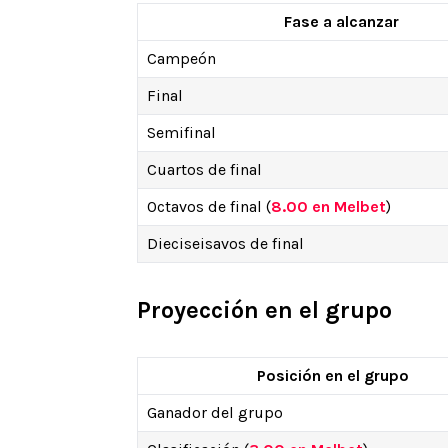
Fase a alcanzar
Campeón
Final
Semifinal
Cuartos de final
Octavos de final (
8.00 en Melbet
)
Dieciseisavos de final
Proyección en el grupo
Posición en el grupo
Ganador del grupo