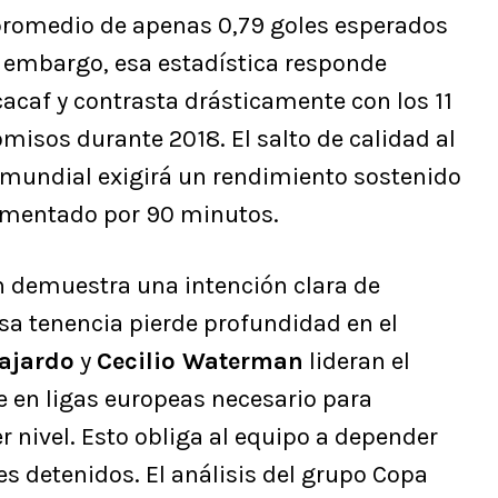
promedio de apenas 0,79 goles esperados
n embargo, esa estadística responde
cacaf y contrasta drásticamente con los 11
misos durante 2018. El salto de calidad al
 mundial exigirá un rendimiento sostenido
rimentado por 90 minutos.
 demuestra una intención clara de
esa tenencia pierde profundidad en el
Fajardo
y
Cecilio Waterman
lideran el
e en ligas europeas necesario para
 nivel. Esto obliga al equipo a depender
es detenidos. El análisis del grupo Copa