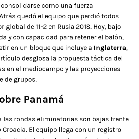
y consolidarse como una fuerza
Atrás quedó el equipo que perdió todos
global de 11-2 en Rusia 2018. Hoy, bajo
a y con capacidad para retener el balón,
tir en un bloque que incluye a
Inglaterra
,
 artículo desglosa la propuesta táctica del
ras en el mediocampo y las proyecciones
se de grupos.
sobre Panamá
 las rondas eliminatorias son bajas frente
y Croacia. El equipo llega con un registro