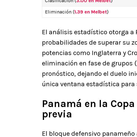
Clasificación (
3.00 en Melbet
)
Eliminación (
1.39 en Melbet
)
El análisis estadístico otorga
probabilidades de superar su zo
potencias como Inglaterra y Cro
eliminación en fase de grupos 
pronóstico, dejando el duelo in
única ventana estadística para
Panamá en la Copa 
previa
El bloque defensivo panameño 