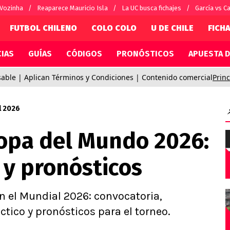
 Vozinha
Reaparece Mauricio Isla
La UC busca fichajes
García vs Ca
FUTBOL CHILENO
COLO COLO
U DE CHILE
FICHA
IAS
GUÍAS
CÓDIGOS
PRONÓSTICOS
APUESTA D
SUDAMÉRICA
EUROPA
able | Aplican Términos y Condiciones | Contenido comercial
Internacional
Copa Libertadores
Champions L
Princ
sorio
Copa Sudamericana
Europa Leag
Sánchez
Fútbol Argentino
Conference 
l 2026
Palacios
Fútbol Brasileño
Ligue 1
opa del Mundo 2026:
s por el mundo
Premier Leag
Serie A
s y pronósticos
La Liga
Bundesliga
 el Mundial 2026: convocatoria,
ctico y pronósticos para el torneo.