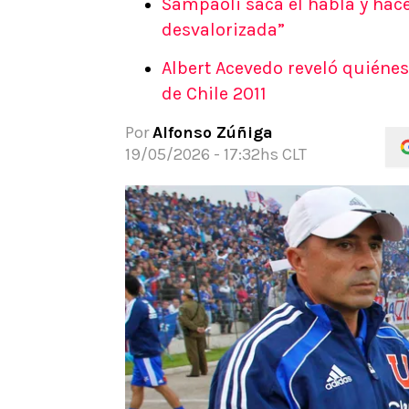
Sampaoli saca el habla y hace
APUESTAS
desvalorizada”
Noticias
Albert Acevedo reveló quiénes
Guías
de Chile 2011
Códigos
Pronósticos
Por
Alfonso Zúñiga
Apuesta del día
19/05/2026 - 17:32hs CLT