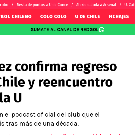
 robo
Resta de puntos a U de Conce
Alexis saluda a Arsenal
U. Cat
TBOL CHILENO
COLO COLO
U DE CHILE
FICHAJES
SUMATE AL CANAL DE REDGOL
SUDAMÉRICA
EUROPA
Internacional
Copa Libertadores
Champions L
sorio
Copa Sudamericana
Europa Leag
ez confirma regreso
Sánchez
Fútbol Argentino
Conference 
Palacios
Fútbol Brasileño
Ligue 1
Chile y reencuentro
s por el mundo
Premier Leag
Serie A
la U
La Liga
Bundesliga
n el podcast oficial del club que el
aís tras más de una década.