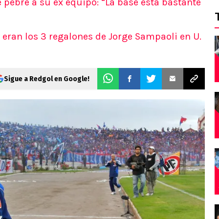
 pebre a su ex equipo: “La base está bastante
 eran los 3 regalones de Jorge Sampaoli en U.
Sigue a Redgol en Google!