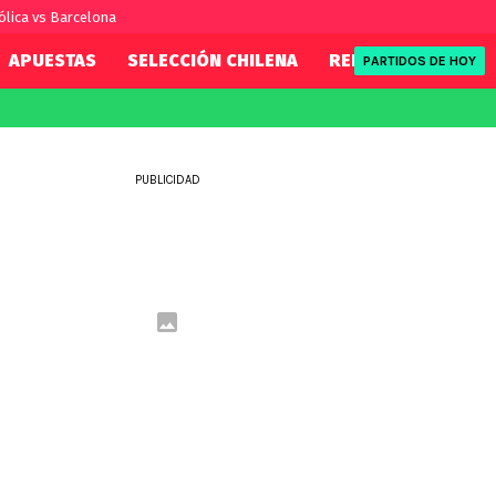
ólica vs Barcelona
APUESTAS
SELECCIÓN CHILENA
REDSPORT
TENI
PARTIDOS DE HOY
FIFA
REDSPORT
eague
Mundial 2026
Tenis
PUBLICIDAD
ue
Eliminatorias
Formula 1
League
NBA
Rugby
ue
UFC
WWE
Boxeo