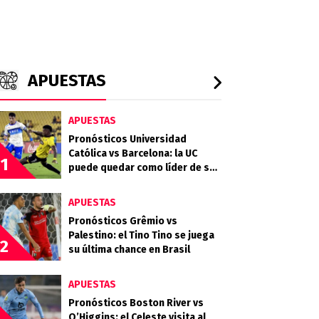
APUESTAS
APUESTAS
Pronósticos Universidad
Católica vs Barcelona: la UC
1
puede quedar como líder de su
grupo en la Libertadores
APUESTAS
Pronósticos Grêmio vs
Palestino: el Tino Tino se juega
2
su última chance en Brasil
APUESTAS
Pronósticos Boston River vs
O’Higgins: el Celeste visita al