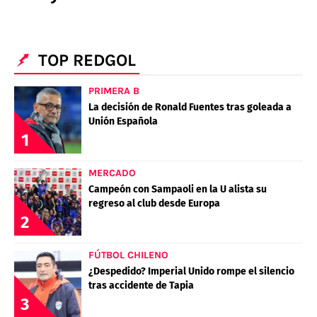
POLÍTICAS DE PRIVACIDAD
CAMPEONATO NACIONAL
POLÍTICA EDITORIAL
RESULTADOS
PUBLICIDAD / ADS
TABLA DE POSICIONES
TOP REDGOL
CONTACTO
APUESTAS
AD CHOICES
PRIMERA B
ENTREVISTAS
La decisión de Ronald Fuentes tras goleada a
Unión Española
1
Términos y Condiciones
Políticas de Privacidad
MERCADO
Ad Choices
Campeón con Sampaoli en la U alista su
regreso al club desde Europa
2
RedGol, al igual que Futbol Sites, es una
compañía perteneciente a Better Collective.
Todos los derechos reservados
FÚTBOL CHILENO
¿Despedido? Imperial Unido rompe el silencio
tras accidente de Tapia
3