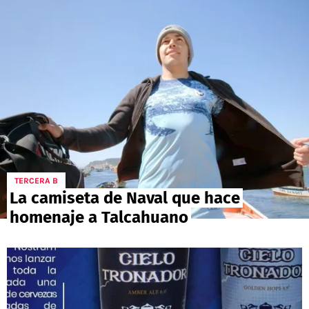
POLÍTICAS DE PRIVACIDAD
CAMPEONATO NACIONAL
POLÍTICA EDITORIAL
RESULTADOS
PUBLICIDAD / ADS
TABLA DE POSICIONES
CONTACTO
APUESTAS
AD CHOICES
ENTREVISTAS
Términos y Condiciones
Políticas de Privacidad
Ad Choices
TERCERA B
La camiseta de Naval que hace
homenaje a Talcahuano
RedGol, al igual que Futbol Sites, es una
compañía perteneciente a Better Collective.
Todos los derechos reservados