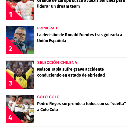
Grande de Europa busca a Alexis Sánchez para
liderar un dream team
1
PRIMERA B
La decisión de Ronald Fuentes tras goleada a
Unión Española
2
SELECCIÓN CHILENA
Nelson Tapia sufre grave accidente
conduciendo en estado de ebriedad
3
COLO COLO
Pedro Reyes sorprende a todos con su "vuelta"
a Colo Colo
4