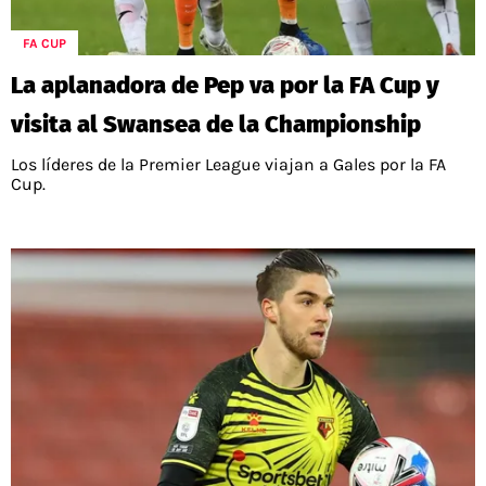
POLÍTICAS DE PRIVACIDAD
CAMPEONATO NACIONAL
POLÍTICA EDITORIAL
RESULTADOS
FA CUP
PUBLICIDAD / ADS
TABLA DE POSICIONES
La aplanadora de Pep va por la FA Cup y
CONTACTO
APUESTAS
visita al Swansea de la Championship
AD CHOICES
ENTREVISTAS
Los líderes de la Premier League viajan a Gales por la FA
Cup.
Términos y Condiciones
Políticas de Privacidad
Ad Choices
RedGol, al igual que Futbol Sites, es una
compañía perteneciente a Better Collective.
Todos los derechos reservados