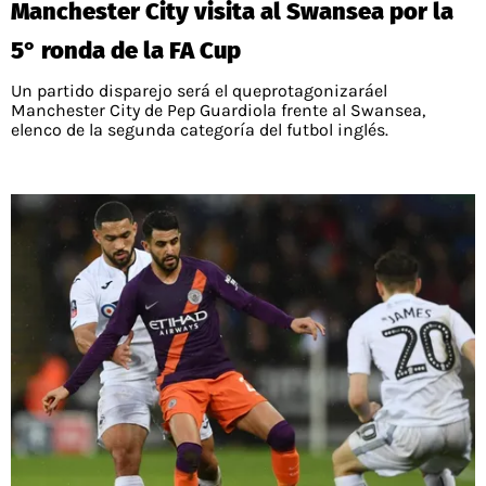
Manchester City visita al Swansea por la
PALESTINO
GUÍAS
FÚTBOL INTERNACIONAL
CHILENOS EN EL EXTERIOR
5° ronda de la FA Cup
UNION ESPAÑOLA
CÓDIGOS
COPA LIBERTADORES
Un partido disparejo será el queprotagonizaráel
MERCADO DE FICHAJES
CHILENOS POR EL MUNDO
Manchester City de Pep Guardiola frente al Swansea,
CAMPEONATO NACIONAL
PRONÓSTICOS
elenco de la segunda categoría del futbol inglés.
COPA SUDAMERICANA
TENIS
ALEXIS SANCHEZ
APUESTA DEL DÍA
PREMIER LEAGUE
ELIMINATORIAS CONMEBOL
DARIO OSORIO
CHAMPIONS LEAGUE
FEMENINO
DAMIAN PIZARRO
EUROPA LEAGUE
SERIE A
LA LIGA
QUIENES SOMOS
SELECCIÓN CHILENA
STAFF
COLO COLO
TÉRMINOS Y CONDICIONES
UNIVERSIDAD DE CHILE
AGENDA
UNIVERSIDAD CATÓLICA