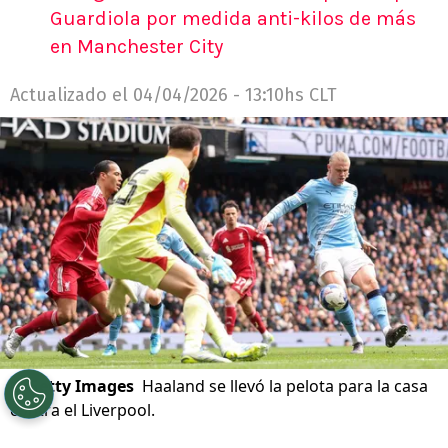
Guardiola por medida anti-kilos de más
en Manchester City
Actualizado el
04/04/2026 - 13:10hs CLT
©
Getty Images
Haaland se llevó la pelota para la casa
contra el Liverpool.
Por
Diego Jeria