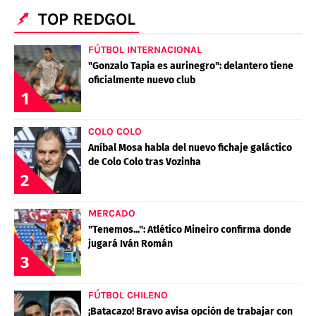
POLÍTICAS DE PRIVACIDAD
CAMPEONATO NACIONAL
TOP REDGOL
POLÍTICA EDITORIAL
RESULTADOS
PUBLICIDAD / ADS
TABLA DE POSICIONES
FÚTBOL INTERNACIONAL
CONTACTO
APUESTAS
"Gonzalo Tapia es aurinegro": delantero tiene
oficialmente nuevo club
AD CHOICES
1
ENTREVISTAS
COLO COLO
Aníbal Mosa habla del nuevo fichaje galáctico
Términos y Condiciones
Políticas de Privacidad
de Colo Colo tras Vozinha
2
Ad Choices
MERCADO
RedGol, al igual que Futbol Sites, es una
"Tenemos...": Atlético Mineiro confirma donde
compañía perteneciente a Better Collective.
jugará Iván Román
Todos los derechos reservados
3
FÚTBOL CHILENO
¡Batacazo! Bravo avisa opción de trabajar con