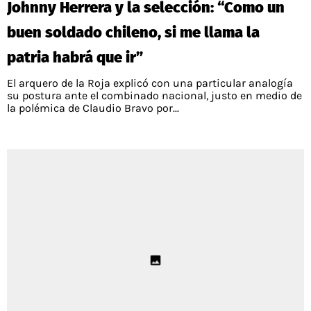
Johnny Herrera y la selección: “Como un
PALESTINO
GUÍAS
FÚTBOL INTERNACIONAL
CHILENOS EN EL EXTERIOR
buen soldado chileno, si me llama la
UNION ESPAÑOLA
CÓDIGOS
COPA LIBERTADORES
patria habrá que ir”
MERCADO DE FICHAJES
CHILENOS POR EL MUNDO
CAMPEONATO NACIONAL
PRONÓSTICOS
El arquero de la Roja explicó con una particular analogía
COPA SUDAMERICANA
TENIS
ALEXIS SANCHEZ
su postura ante el combinado nacional, justo en medio de
la polémica de Claudio Bravo por...
APUESTA DEL DÍA
PREMIER LEAGUE
ELIMINATORIAS CONMEBOL
DARIO OSORIO
CHAMPIONS LEAGUE
FEMENINO
DAMIAN PIZARRO
EUROPA LEAGUE
SERIE A
LA LIGA
QUIENES SOMOS
SELECCIÓN CHILENA
STAFF
COLO COLO
TÉRMINOS Y CONDICIONES
UNIVERSIDAD DE CHILE
AGENDA
UNIVERSIDAD CATÓLICA