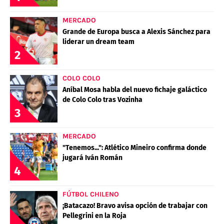
MERCADO
Grande de Europa busca a Alexis Sánchez para
liderar un dream team
2
COLO COLO
Aníbal Mosa habla del nuevo fichaje galáctico
de Colo Colo tras Vozinha
3
MERCADO
"Tenemos...": Atlético Mineiro confirma donde
jugará Iván Román
4
FÚTBOL CHILENO
¡Batacazo! Bravo avisa opción de trabajar con
Pellegrini en la Roja