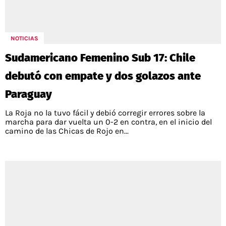
POLÍTICAS DE PRIVACIDAD
CAMPEONATO NACIONAL
POLÍTICA EDITORIAL
RESULTADOS
PUBLICIDAD / ADS
TABLA DE POSICIONES
NOTICIAS
CONTACTO
APUESTAS
Sudamericano Femenino Sub 17: Chile
AD CHOICES
ENTREVISTAS
debutó con empate y dos golazos ante
Paraguay
La Roja no la tuvo fácil y debió corregir errores sobre la
Términos y Condiciones
Políticas de Privacidad
marcha para dar vuelta un 0-2 en contra, en el inicio del
Ad Choices
camino de las Chicas de Rojo en...
RedGol, al igual que Futbol Sites, es una
compañía perteneciente a Better Collective.
Todos los derechos reservados