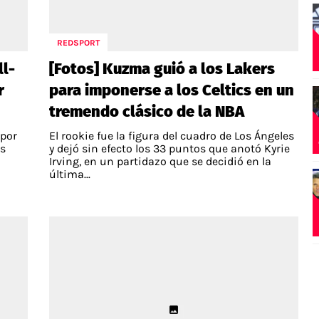
REDSPORT
ll-
[Fotos] Kuzma guió a los Lakers
r
para imponerse a los Celtics en un
tremendo clásico de la NBA
 por
El rookie fue la figura del cuadro de Los Ángeles
as
y dejó sin efecto los 33 puntos que anotó Kyrie
Irving, en un partidazo que se decidió en la
última...