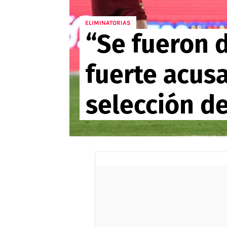
APUESTAS
ELIMINATORIAS
“Se fueron d
Noticias
Guías
fuerte acusa
Códigos
Pronósticos
selección d
Apuesta del día