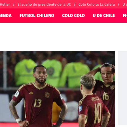
 Heller
El sueño de presidente de la UC
Colo Colo vs La Calera
U 
GENDA
FUTBOL CHILENO
COLO COLO
U DE CHILE
F
SUDAMÉRICA
EUROPA
nternacional
Copa Libertadores
Champions Le
orio
Copa Sudamericana
Europa League
ánchez
Fútbol Argentino
Conference Lea
alacios
Fútbol Brasileño
Ligue 1
 por el mundo
Premier League
Serie A
La Liga
Bundesliga