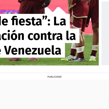
e fiesta”: La
ción contra la
e Venezuela