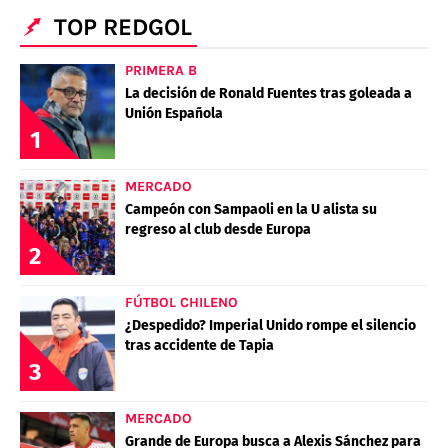
POLÍTICAS DE PRIVACIDAD
CAMPEONATO NACIONAL
TOP REDGOL
POLÍTICA EDITORIAL
RESULTADOS
PUBLICIDAD / ADS
TABLA DE POSICIONES
PRIMERA B
CONTACTO
APUESTAS
La decisión de Ronald Fuentes tras goleada a
Unión Española
AD CHOICES
1
ENTREVISTAS
MERCADO
Campeón con Sampaoli en la U alista su
Términos y Condiciones
Políticas de Privacidad
regreso al club desde Europa
2
Ad Choices
FÚTBOL CHILENO
RedGol, al igual que Futbol Sites, es una
¿Despedido? Imperial Unido rompe el silencio
compañía perteneciente a Better Collective.
tras accidente de Tapia
Todos los derechos reservados
3
MERCADO
Grande de Europa busca a Alexis Sánchez para