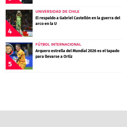
POLÍTICAS DE PRIVACIDAD
CAMPEONATO NACIONAL
POLÍTICA EDITORIAL
RESULTADOS
UNIVERSIDAD DE CHILE
El respaldo a Gabriel Castellón en la guerra del
PUBLICIDAD / ADS
TABLA DE POSICIONES
arco en la U
CONTACTO
APUESTAS
4
AD CHOICES
ENTREVISTAS
FÚTBOL INTERNACIONAL
Arquero estrella del Mundial 2026 es el tapado
para llevarse a Ortiz
5
Términos y Condiciones
Políticas de Privacidad
Ad Choices
RedGol, al igual que Futbol Sites, es una
compañía perteneciente a Better Collective.
Todos los derechos reservados