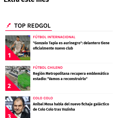
PALESTINO
GUÍAS
FÚTBOL INTERNACIONAL
CHILENOS EN EL EXTERIOR
UNION ESPAÑOLA
CÓDIGOS
COPA LIBERTADORES
MERCADO DE FICHAJES
CHILENOS POR EL MUNDO
TOP REDGOL
CAMPEONATO NACIONAL
PRONÓSTICOS
COPA SUDAMERICANA
TENIS
ALEXIS SANCHEZ
FÚTBOL INTERNACIONAL
APUESTA DEL DÍA
"Gonzalo Tapia es aurinegro": delantero tiene
PREMIER LEAGUE
ELIMINATORIAS CONMEBOL
DARIO OSORIO
oficialmente nuevo club
1
CHAMPIONS LEAGUE
FEMENINO
DAMIAN PIZARRO
FÚTBOL CHILENO
EUROPA LEAGUE
Región Metropolitana recupera emblemático
estadio: "Vamos a reconstruirlo"
SERIE A
2
LA LIGA
QUIENES SOMOS
SELECCIÓN CHILENA
COLO COLO
STAFF
COLO COLO
Aníbal Mosa habla del nuevo fichaje galáctico
TÉRMINOS Y CONDICIONES
UNIVERSIDAD DE CHILE
de Colo Colo tras Vozinha
3
AGENDA
UNIVERSIDAD CATÓLICA