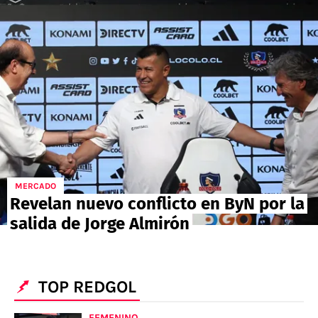
POLÍTICAS DE PRIVACIDAD
CAMPEONATO NACIONAL
POLÍTICA EDITORIAL
RESULTADOS
PUBLICIDAD / ADS
TABLA DE POSICIONES
CONTACTO
APUESTAS
AD CHOICES
ENTREVISTAS
Términos y Condiciones
Políticas de Privacidad
Ad Choices
MERCADO
Revelan nuevo conflicto en ByN por la
salida de Jorge Almirón
RedGol, al igual que Futbol Sites, es una
compañía perteneciente a Better Collective.
Todos los derechos reservados
TOP REDGOL
FEMENINO