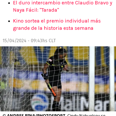
El duro intercambio entre Claudio Bravo y
Naya Fácil: "Tarada"
Kino sortea el premio individual más
grande de la historia esta semana
15/04/2024 - 09:43hs CLT
©
ANDRES PINA/PHOTOSPORT
Cindy Nahuelcoy se