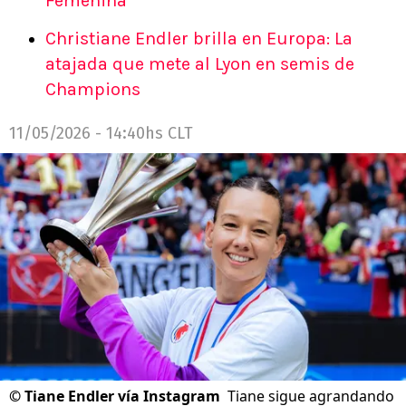
Femenina
Christiane Endler brilla en Europa: La
atajada que mete al Lyon en semis de
Champions
11/05/2026 - 14:40hs CLT
©
Tiane Endler vía Instagram
Tiane sigue agrandando