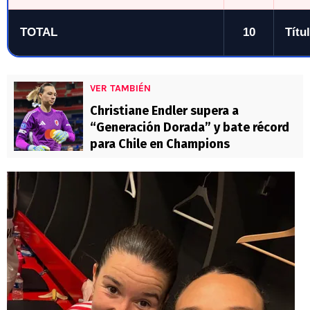
TOTAL
10
Títu
VER TAMBIÉN
Christiane Endler supera a
“Generación Dorada” y bate récord
para Chile en Champions