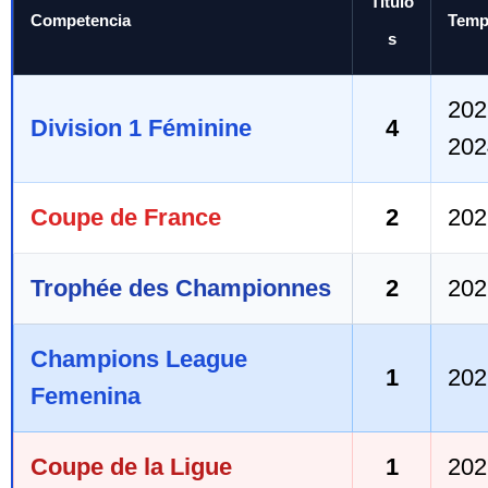
Título
Competencia
Temp
s
202
Division 1 Féminine
4
202
Coupe de France
2
202
Trophée des Championnes
2
202
Champions League
1
202
Femenina
Coupe de la Ligue
1
202