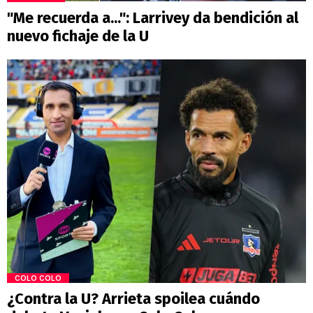
"Me recuerda a...": Larrivey da bendición al
nuevo fichaje de la U
COLO COLO
¿Contra la U? Arrieta spoilea cuándo