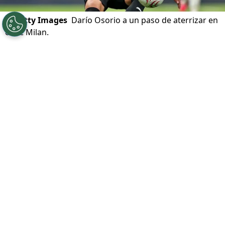
©
Getty Images
Darío Osorio a un paso de aterrizar en
el AC Milan.
Por
Alfonso Zúñiga
Sigue a Redgol en Google!
La posibilidad de que el delantero chileno
Darío Osorio
se convierta en nuevo
jugador del
AC Milan
pasó de ser un rumor
a casi convertirse en una realidad. Tanto es
así que la prensa europea reveló la
millonaria cifra que el cuadro italiano
pagará al
Midtjylland
por su pase.