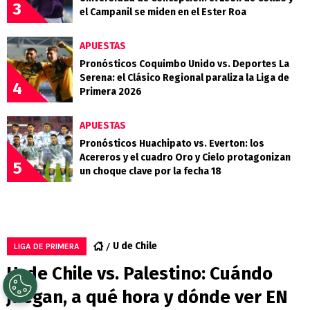
3
el Campanil se miden en el Ester Roa
APUESTAS
Pronósticos Coquimbo Unido vs. Deportes La
Serena: el Clásico Regional paraliza la Liga de
4
Primera 2026
APUESTAS
Pronósticos Huachipato vs. Everton: los
Acereros y el cuadro Oro y Cielo protagonizan
5
un choque clave por la fecha 18
U de Chile
LIGA DE PRIMERA
U. de Chile vs. Palestino: Cuándo
juegan, a qué hora y dónde ver EN