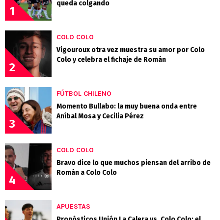
queda colgando
1
COLO COLO
Vigouroux otra vez muestra su amor por Colo
Colo y celebra el fichaje de Román
2
FÚTBOL CHILENO
Momento Bullabo: la muy buena onda entre
Aníbal Mosa y Cecilia Pérez
3
COLO COLO
Bravo dice lo que muchos piensan del arribo de
Román a Colo Colo
4
APUESTAS
Pronósticos Unión La Calera vs. Colo Colo: el