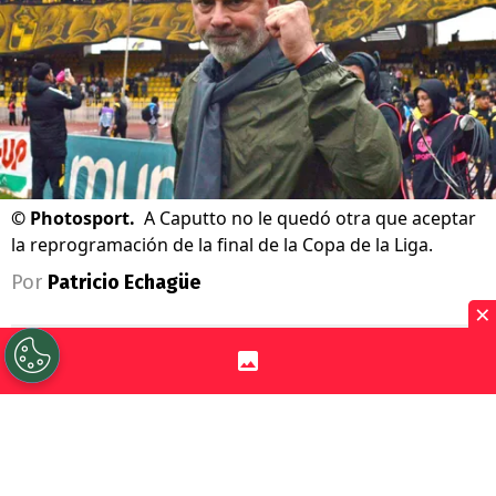
©
Photosport.
A Caputto no le quedó otra que aceptar
la reprogramación de la final de la Copa de la Liga.
Por
Patricio Echagüe
×
Sigue a Redgol en Google!
La gran final de la
Copa de la Liga 2026
entre
Coquimbo Unido y O’Higgins tuvo