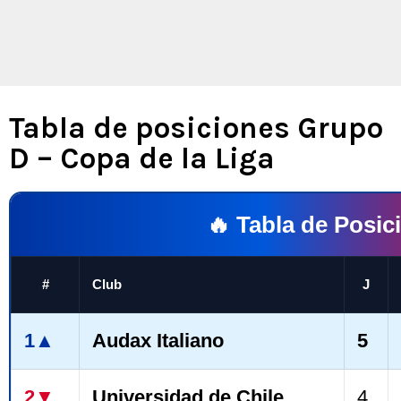
Tabla de posiciones Grupo
D – Copa de la Liga
🔥 Tabla de Posic
#
Club
J
1▲
Audax Italiano
5
2▼
Universidad de Chile
4