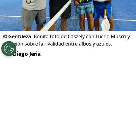
©
Gentileza
Bonita foto de Caszely con Lucho Musrri y
reflexión sobre la rivalidad entre albos y azules.
Por
Diego Jeria
Sigue a Redgol en Google!
El ex crack de
Colo Colo
y la selección
chilena,
Carlos Caszely
, la rompió en redes
sociales al compartir una foto de un
especial partido de pádel. Es que
la postal