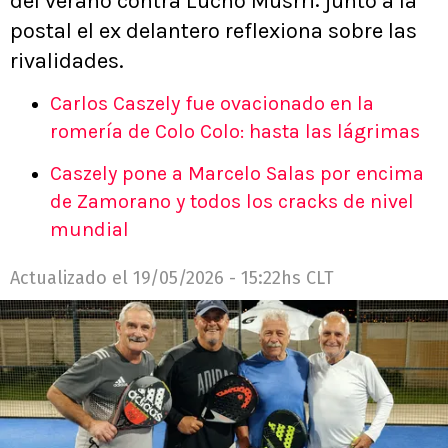
del verano contra Lucho Musrri: junto a la
postal el ex delantero reflexiona sobre las
rivalidades.
Carlos Caszely fue ovacionado en la
romería de Colo Colo: hasta las lágrimas
Caszely pone a Marcelo Salas por encima
de Zamorano y todos los cracks de nivel
mundial
Actualizado el
19/05/2026 - 15:22hs CLT