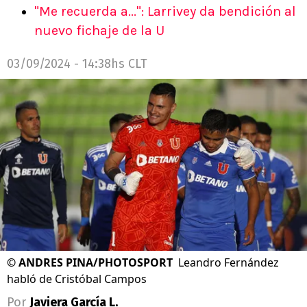
"Me recuerda a...": Larrivey da bendición al
nuevo fichaje de la U
03/09/2024 - 14:38hs CLT
©
ANDRES PINA/PHOTOSPORT
Leandro Fernández
habló de Cristóbal Campos
Por
Javiera García L.