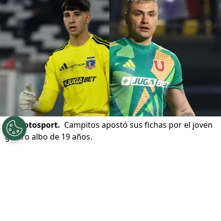
©
Photosport.
Campitos apostó sus fichas por el joven
golero albo de 19 años.
Por
Jorge Rubio
Sigue a Redgol en Google!