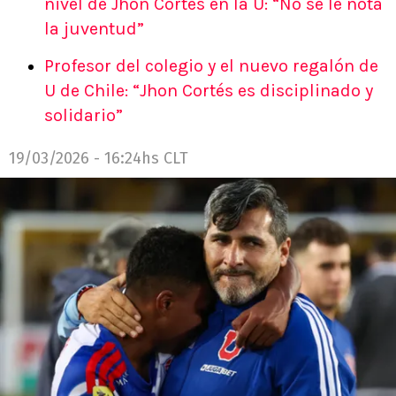
nivel de Jhon Cortés en la U: “No se le nota
la juventud”
Profesor del colegio y el nuevo regalón de
U de Chile: “Jhon Cortés es disciplinado y
solidario”
19/03/2026 - 16:24hs CLT