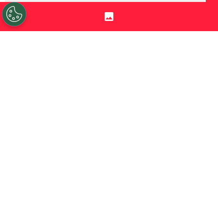
Sigue a Redgol en Google!
En la previa a la vuelta de la actividad en
Copa Libertadores
, con la presencia de
Universidad Católica
y
Coquimbo Unido
en los octavos de final, ya conocen quiénes
serán los encargados de arbitrar sus
respectivos partidos por octavos de final
en Argentina.
Mientras el
martes 11 de agosto
los
cruzados visitarán a
Estudiantes de la
Plata
en el Estadio Jorge Luis Hirschi, el