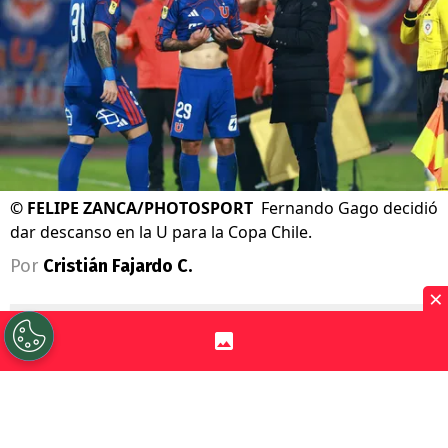
©
FELIPE ZANCA/PHOTOSPORT
Fernando Gago decidió
dar descanso en la U para la Copa Chile.
Por
Cristián Fajardo C.
×
Sigue a Redgol en Google!
Universidad de Chile
prepara su viaje
para disputar el paso a la ronda de los